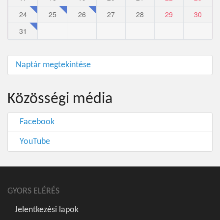
24
25
26
27
28
29
30
31
Naptár megtekintése
Közösségi média
Facebook
YouTube
GYORS ELÉRÉS
Jelentkezési lapok