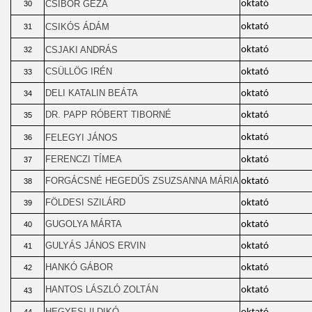
CSIBOR GÉZA
oktató
30
CSIKÓS ÁDÁM
oktató
31
CSJAKI ANDRÁS
oktató
32
CSÜLLÖG IRÉN
oktató
33
DELI KATALIN BEÁTA
oktató
34
DR. PAPP RÓBERT TIBORNÉ
oktató
35
FELEGYI JÁNOS
oktató
36
FERENCZI TÍMEA
oktató
37
FORGÁCSNÉ HEGEDŰS ZSUZSANNA MÁRIA
oktató
38
FÖLDESI SZILÁRD
oktató
39
GUGOLYA MÁRTA
oktató
40
GULYÁS JÁNOS ERVIN
oktató
41
HANKÓ GÁBOR
oktató
42
HANTOS LÁSZLÓ ZOLTÁN
oktató
43
HEGYESI ILDIKÓ