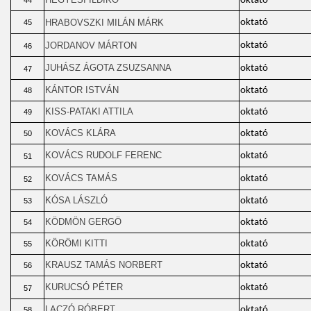
oktató
44
HRABOVSZKI MILÁN MÁRK
oktató
45
JORDANOV MÁRTON
oktató
46
JUHÁSZ ÁGOTA ZSUZSANNA
oktató
47
KÁNTOR ISTVÁN
oktató
48
KISS-PATAKI ATTILA
oktató
49
KOVÁCS KLÁRA
oktató
50
KOVÁCS RUDOLF FERENC
oktató
51
KOVÁCS TAMÁS
oktató
52
KÓSA LÁSZLÓ
oktató
53
KÖDMÖN GERGÖ
oktató
54
KÖRÖMI KITTI
oktató
55
KRAUSZ TAMÁS NORBERT
oktató
56
KURUCSÓ PÉTER
oktató
57
LACZÓ RÓBERT
oktató
58