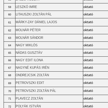
LESZKÓ IMRE
oktató
59
LITAUSZKI ZOLTÁN PÁL
oktató
60
MÁRKY-ZAY DÁNIEL LAJOS
oktató
61
MOLNÁR PÉTER
oktató
62
MOLNÁR SÁNDOR
oktató
63
NAGY MIKLÓS
oktató
64
NÁDAS GUSZTÁV
oktató
65
NAGY EDIT ILONA
oktató
66
NAGYNÉ KUPÁS IRÉN
oktató
67
ONDREJCSIK ZOLTÁN
oktató
68
PETROVSZKI EDIT
oktató
69
PETROVSZKI ZOLTÁN PÁL
oktató
70
PLAVECZ ZOLTÁN
oktató
71
POLYÁK ISTVÁN
oktató
72