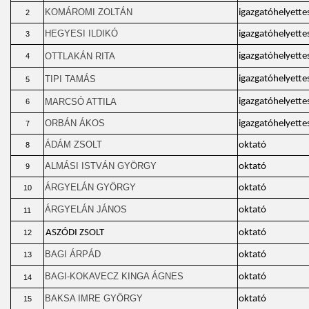
KOMÁROMI ZOLTÁN
igazgatóhelyette
2
HEGYESI ILDIKÓ
igazgatóhelyette
3
OTTLAKÁN RITA
igazgatóhelyette
4
TIPI TAMÁS
igazgatóhelyette
5
MARCSÓ ATTILA
igazgatóhelyette
6
ORBÁN ÁKOS
igazgatóhelyette
7
ÁDÁM ZSOLT
oktató
8
ALMÁSI ISTVÁN GYÖRGY
oktató
9
ÁRGYELÁN GYÖRGY
oktató
10
ÁRGYELÁN JÁNOS
oktató
11
ASZÓDI ZSOLT
oktató
12
BAGI ÁRPÁD
oktató
13
BAGI-KOKAVECZ KINGA ÁGNES
oktató
14
BAKSA IMRE GYÖRGY
oktató
15