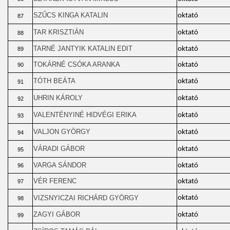
SZŰCS KINGA KATALIN
oktató
87
TAR KRISZTIÁN
oktató
88
TARNÉ JANTYIK KATALIN EDIT
oktató
89
TOKÁRNÉ CSÓKA ARANKA
oktató
90
TÓTH BEÁTA
oktató
91
UHRIN KÁROLY
oktató
92
VALENTÉNYINÉ HIDVÉGI ERIKA
oktató
93
VALJON GYÖRGY
oktató
94
VÁRADI GÁBOR
oktató
95
VARGA SÁNDOR
oktató
96
VÉR FERENC
oktató
97
VIZSNYICZAI RICHÁRD GYÖRGY
oktató
98
ZAGYI GÁBOR
oktató
99