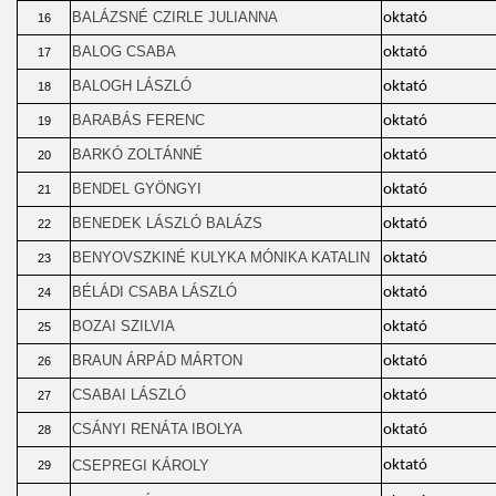
BALÁZSNÉ CZIRLE JULIANNA
oktató
16
BALOG CSABA
oktató
17
BALOGH LÁSZLÓ
oktató
18
BARABÁS FERENC
oktató
19
BARKÓ ZOLTÁNNÉ
oktató
20
BENDEL GYÖNGYI
oktató
21
BENEDEK LÁSZLÓ BALÁZS
oktató
22
BENYOVSZKINÉ KULYKA MÓNIKA KATALIN
oktató
23
BÉLÁDI CSABA LÁSZLÓ
oktató
24
BOZAI SZILVIA
oktató
25
BRAUN ÁRPÁD MÁRTON
oktató
26
CSABAI LÁSZLÓ
oktató
27
CSÁNYI RENÁTA IBOLYA
oktató
28
CSEPREGI KÁROLY
oktató
29