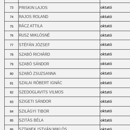
PRISKIN LAJOS
oktató
73
RAJOS ROLAND
oktató
74
RÁCZ ATTILA
oktató
75
RUSZ MIKLÓSNÉ
oktató
76
STÉFÁN JÓZSEF
oktató
77
SZABÓ RICHÁRD
oktató
78
SZABÓ SÁNDOR
oktató
79
SZABÓ ZSUZSANNA
oktató
80
SZALAI RÓBERT IGNÁC
oktató
81
SZEDOGLAVITS VILMOS
oktató
82
SZIGETI SÁNDOR
oktató
83
SZILÁGYI TIBOR
oktató
84
SZITÁS BÉLA
oktató
85
SZTANEK ISTVÁN MIKLÓS
oktató
86