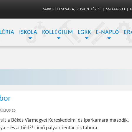
5600 BÉKÉSCSABA, PUSKIN TÉR 1.
|
66/444-511
|
t
LÉRIA
ISKOLA
KOLLÉGIUM
LGKK
E-NAPLÓ
ER
ábor
JÚLIUS 16
rult a Békés Vármegyei Kereskedelmi és Iparkamara második,
ya – és a Tiéd?! című pályaorientációs tábora.