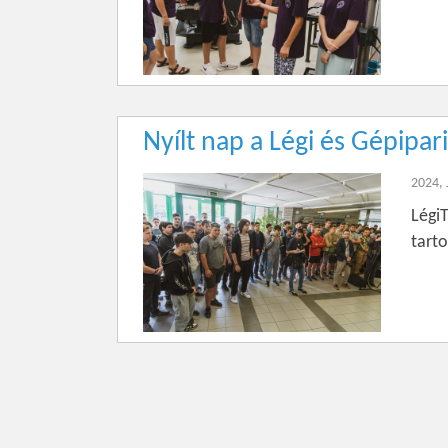
Nyílt nap a Légi és Gépipa
2024, 
Légi
tarto