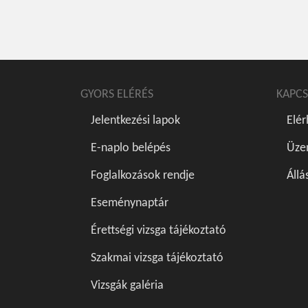
GYORS ELÉRÉS
KAPCS
Jelentkezési lapok
Elé
E-naplo belépés
Üze
Foglalkozások rendje
Állá
Eseménynaptár
Érettségi vizsga tájékoztató
Szakmai vizsga tájékoztató
Vizsgák galéria