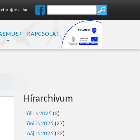
refort@bszc.hu
ASMUS+
KAPCSOLAT
Hírarchivum
július 2026
(2)
június 2026
(27)
május 2026
(32)