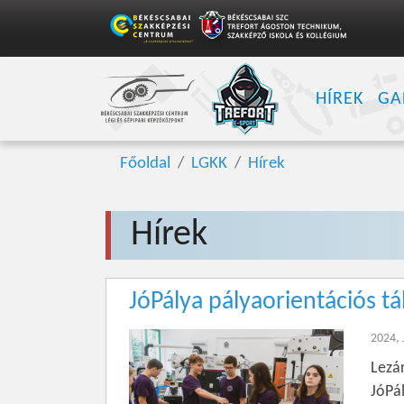
HÍREK
GA
Főoldal
LGKK
Hírek
Hírek
JóPálya pályaorientációs t
2024, 
Lezá
JóPál