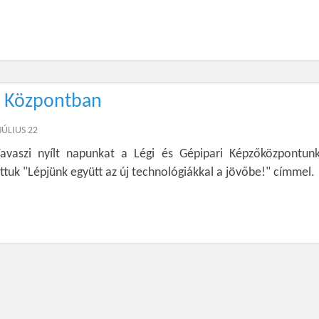
ri Központban
JÚLIUS 22
Tavaszi nyílt napunkat a Légi és Gépipari Képzőközpontun
ttuk "Lépjünk együtt az új technológiákkal a jövőbe!" címmel.