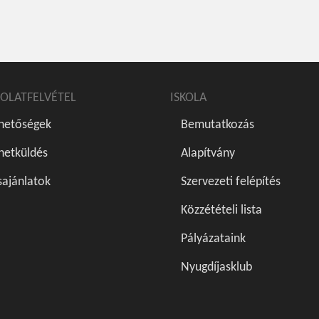
OLATFELVÉTEL
ISKOLA
rhetőségek
Bemutatkozás
netküldés
Alapítvány
sajánlatok
Szervezeti felépítés
Közzétételi lista
Pályázataink
Nyugdíjasklub