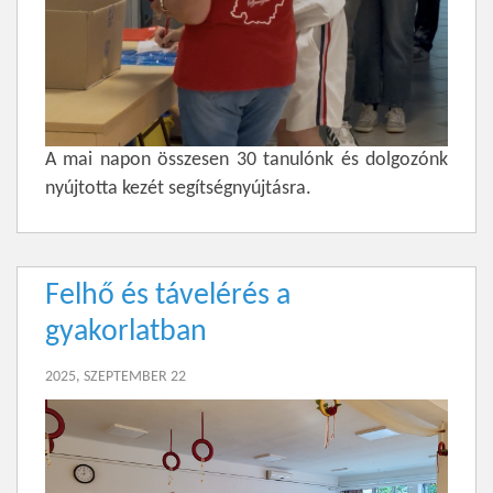
A mai napon összesen 30 tanulónk és dolgozónk
nyújtotta kezét segítségnyújtásra.
Felhő és távelérés a
gyakorlatban
2025, SZEPTEMBER 22