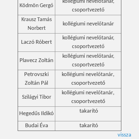
kollégiumi nevelőtanár,
Ködmön Gergő
csoportvezető
Krausz Tamás
kollégiumi nevelőtanár
Norbert
kollégiumi nevelőtanár,
Laczó Róbert
csoportvezető
kollégiumi nevelőtanár,
Plavecz Zoltán
csoportvezető
Petrovszki
kollégiumi nevelőtanár
,
Zoltán Pál
csoportvezető
kollégiumi nevelőtanár
,
Szilágyi Tibor
csoportvezető
takarító
Hegedűs Ildikó
Budai Éva
takarító
vissza