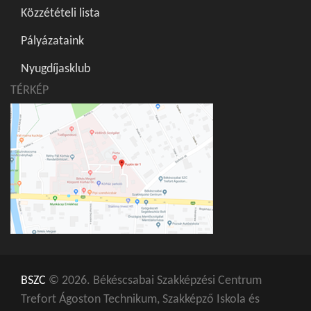
Közzétételi lista
Pályázataink
Nyugdíjasklub
TÉRKÉP
BSZC
© 2026. Békéscsabai Szakképzési Centrum
Trefort Ágoston Technikum, Szakképző Iskola és