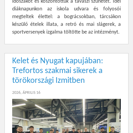
időszakot és köszöntöttük a tavaszi szünetet. Idei
diáknapunkon az iskola udvara és folyosói
megteltek élettel: a bográcsokban, tárcsákon
készülő ételek illata, a retró és mai slágerek, a
sportversenyek izgalma töltötte be az intézményt.
Kelet és Nyugat kapujában:
Trefortos szakmai sikerek a
törökországi Izmitben
2026, ÁPRILIS 16