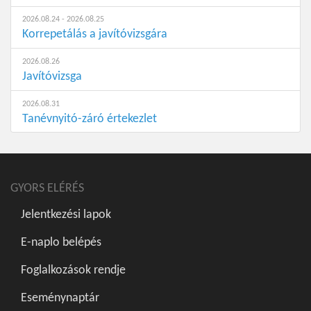
2026.08.24 - 2026.08.25
Korrepetálás a javítóvizsgára
2026.08.26
Javítóvizsga
2026.08.31
Tanévnyitó-záró értekezlet
GYORS ELÉRÉS
Jelentkezési lapok
E-naplo belépés
Foglalkozások rendje
Eseménynaptár