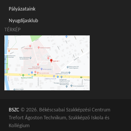
Pályázataink
Nyugdíjasklub
TÉRKÉP
BSZC
© 2026. Békéscsabai Szakképzési Centrum
Trefort Ágoston Technikum, Szakképző Iskola és
Kollégium