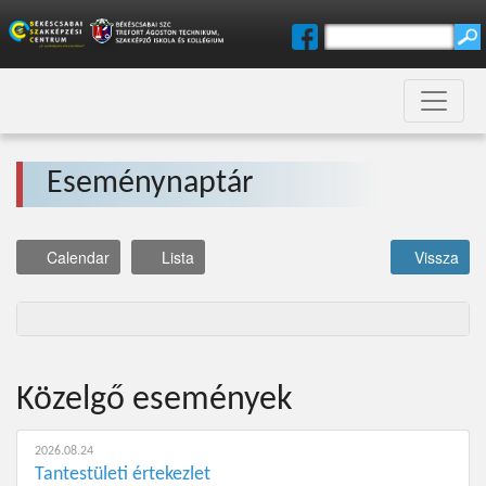
Eseménynaptár
Calendar
Lista
Vissza
Közelgő események
2026.08.24
Tantestületi értekezlet