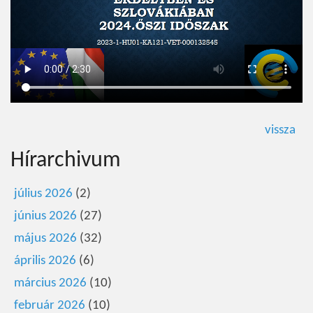
vissza
Hírarchivum
július 2026
(2)
június 2026
(27)
május 2026
(32)
április 2026
(6)
március 2026
(10)
február 2026
(10)