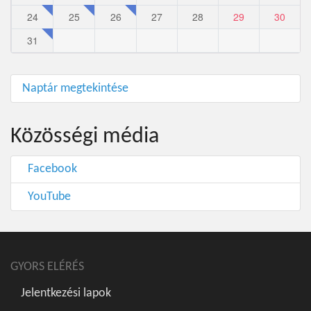
24
25
26
27
28
29
30
31
Naptár megtekintése
Közösségi média
Facebook
YouTube
GYORS ELÉRÉS
Jelentkezési lapok