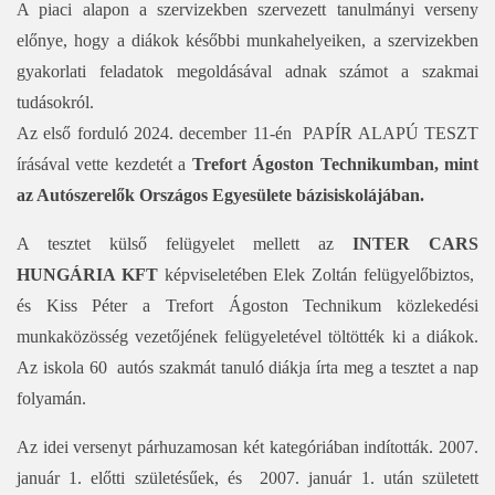
A piaci alapon a szervizekben szervezett tanulmányi verseny
előnye, hogy a diákok későbbi munkahelyeiken, a szervizekben
gyakorlati feladatok megoldásával adnak számot a szakmai
tudásokról.
Az első forduló 2024. december 11-én PAPÍR ALAPÚ TESZT
írásával vette kezdetét a
Trefort Ágoston Technikumban, mint
az Autószerelők Országos Egyesülete bázisiskolájában.
A tesztet külső felügyelet mellett az
INTER CARS
HUNGÁRIA KFT
képviseletében Elek Zoltán felügyelőbiztos,
és Kiss Péter a Trefort Ágoston Technikum közlekedési
munkaközösség vezetőjének felügyeletével töltötték ki a diákok.
Az iskola 60 autós szakmát tanuló diákja írta meg a tesztet a nap
folyamán.
Az idei versenyt párhuzamosan két kategóriában indították. 2007.
január 1. előtti születésűek, és 2007. január 1. után született