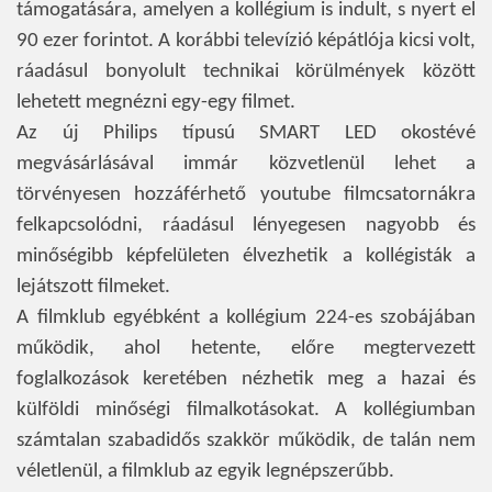
támogatására, amelyen a kollégium is indult, s nyert el
90 ezer forintot. A korábbi televízió képátlója kicsi volt,
ráadásul bonyolult technikai körülmények között
lehetett megnézni egy-egy filmet.
Az új Philips típusú SMART LED okostévé
megvásárlásával immár közvetlenül lehet a
törvényesen hozzáférhető youtube filmcsatornákra
felkapcsolódni, ráadásul lényegesen nagyobb és
minőségibb képfelületen élvezhetik a kollégisták a
lejátszott filmeket.
A filmklub egyébként a kollégium 224-es szobájában
működik, ahol hetente, előre megtervezett
foglalkozások keretében nézhetik meg a hazai és
külföldi minőségi filmalkotásokat. A kollégiumban
számtalan szabadidős szakkör működik, de talán nem
véletlenül, a filmklub az egyik legnépszerűbb.