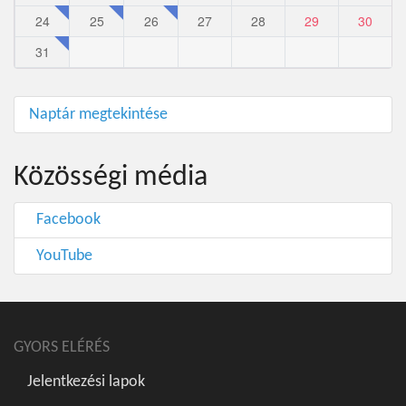
24
25
26
27
28
29
30
31
Naptár megtekintése
Közösségi média
Facebook
YouTube
GYORS ELÉRÉS
Jelentkezési lapok