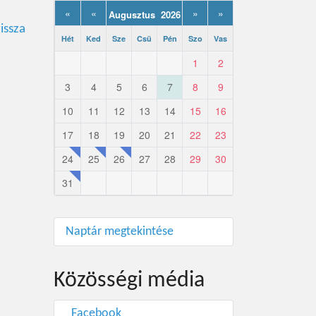
«
«
»
»
Augusztus 2026
issza
Hét
Ked
Sze
Csü
Pén
Szo
Vas
1
2
3
4
5
6
7
8
9
10
11
12
13
14
15
16
17
18
19
20
21
22
23
24
25
26
27
28
29
30
31
Naptár megtekintése
Közösségi média
Facebook