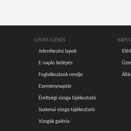
GYORS ELÉRÉS
KAPCS
Jelentkezési lapok
Elé
E-naplo belépés
Üze
Foglalkozások rendje
Állá
Eseménynaptár
Érettségi vizsga tájékoztató
Szakmai vizsga tájékoztató
Vizsgák galéria