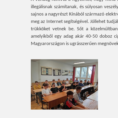
illegálisnak számítanak, és súlyosan veszél
sajnos a nagyrészt Kínából származó elektr
meg az Internet segítségével. Jóllehet tudj
trükköket vetnek be. Sőt a közelmúltban
amelyikből egy adag akár 40-50 doboz cig
Magyarországon is ugrásszerűen megnöve