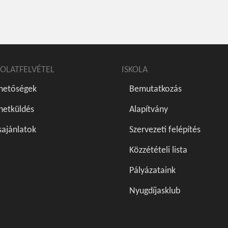
OLATFELVÉTEL
ISKOLA
rhetőségek
Bemutatkozás
netküldés
Alapítvány
sajánlatok
Szervezeti felépítés
Közzétételi lista
Pályázataink
Nyugdíjasklub