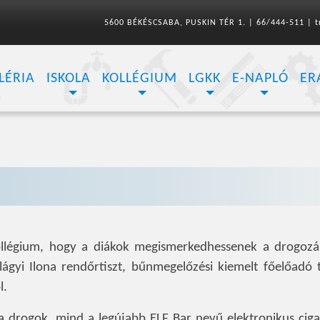
5600 BÉKÉSCSABA, PUSKIN TÉR 1.
|
66/444-511
|
t
LÉRIA
ISKOLA
KOLLÉGIUM
LGKK
E-NAPLÓ
ER
ollégium, hogy a diákok megismerkedhessenek a drogozá
zilágyi Ilona rendőrtiszt, bűnmegelőzési kiemelt főelőadó 
l.
a drogok, mind a legújabb ELF Bar nevű elektronikus ciga