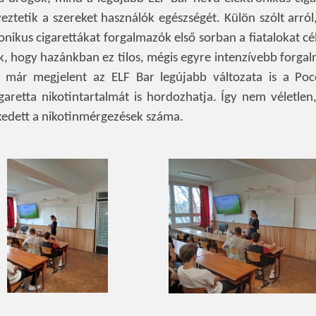
yeztetik a szereket használók egészségét. Külön szólt arró
onikus cigarettákat forgalmazók első sorban a fiatalokat cé
ák, hogy hazánkban ez tilos, mégis egyre intenzívebb forga
 már megjelent az ELF Bar legújabb változata is a Poc
aretta nikotintartalmát is hordozhatja. Így nem véletlen
kedett a nikotinmérgezések száma.