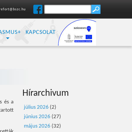
refort@bszc.hu
ASMUS+
KAPCSOLAT
Hírarchivum
s és a
július 2026
(2)
tartott
június 2026
(27)
május 2026
(32)
retták