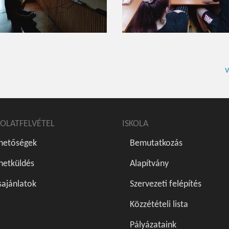
v
OLATFELVÉTEL
ISKOLA
rhetőségek
Bemutatkozás
netküldés
Alapítvány
sajánlatok
Szervezeti felépítés
Közzétételi lista
Pályázataink