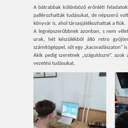
A bátrabbak különböző erőnléti feladatok
pallérozhatták tudásukat, de népszerű volt 
könyvár is, ahol társasjátékozhattak a fiúk.
A legnépszerűbbnek azonban, s nem vélet
urak, hét készülékből álló retro gyűjt
számítógéppel, sőt egy „kacsvadászaton” is
Akik pedig szeretnek „száguldozni”, azok
vezetési tudásukat.