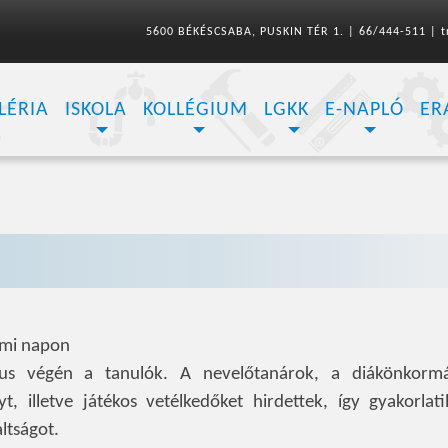
5600 BÉKÉSCSABA, PUSKIN TÉR 1.
|
66/444-511
|
t
LÉRIA
ISKOLA
KOLLÉGIUM
LGKK
E-NAPLÓ
ER
umi napon
jus végén a tanulók. A nevelőtanárok, a diákönkorm
, illetve játékos vetélkedőket hirdettek, így gyakorlati
altságot.