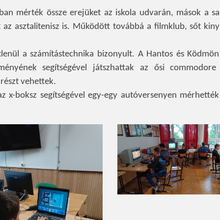
ban mérték össze erejüket az iskola udvarán, mások a s
az asztalitenisz is. Működött továbbá a filmklub, sőt kiny
lenül a számítástechnika bizonyult. A Hantos és Ködmön
eményének segítségével játszhattak az ősi commodore
 részt vehettek.
 az x-boksz segítségével egy-egy autóversenyen mérhették