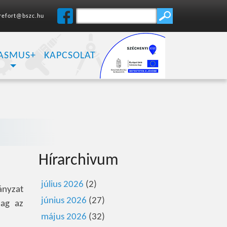
refort@bszc.hu
ASMUS+
KAPCSOLAT
Hírarchivum
július 2026
(2)
ányzat
június 2026
(27)
lag az
május 2026
(32)