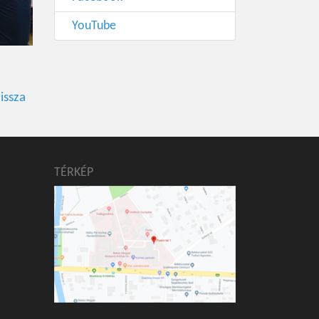
YouTube
issza
TÉRKÉP