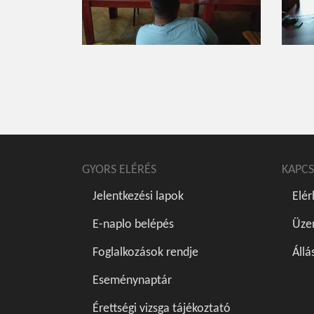
GYORS ELÉRÉS
KAPCS
Jelentkezési lapok
Elé
E-naplo belépés
Üze
Foglalkozások rendje
Állá
Eseménynaptár
Érettségi vizsga tájékoztató