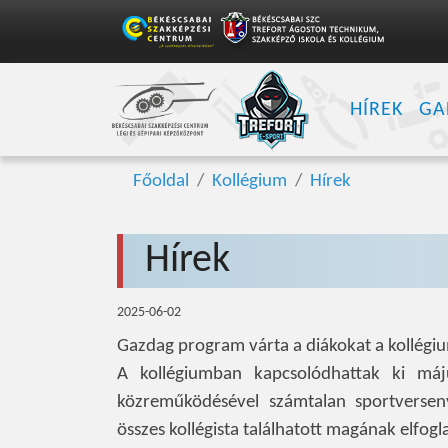
HÍREK
GA
Főoldal
Kollégium
Hírek
Hírek
2025-06-02
Gazdag program várta a diákokat a kollégi
A kollégiumban kapcsolódhattak ki má
közreműködésével számtalan sportversenyt
összes kollégista találhatott magának elfogl