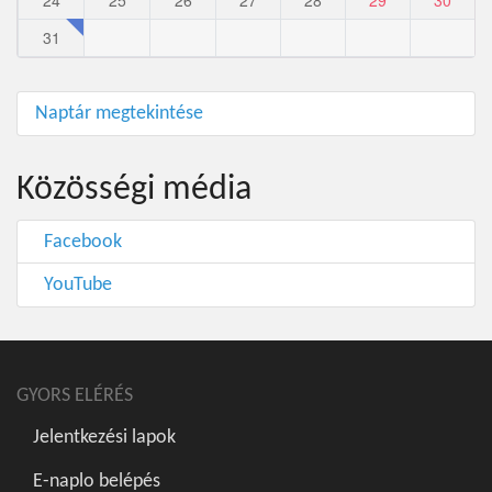
24
25
26
27
28
29
30
31
Naptár megtekintése
Közösségi média
Facebook
YouTube
GYORS ELÉRÉS
Jelentkezési lapok
E-naplo belépés