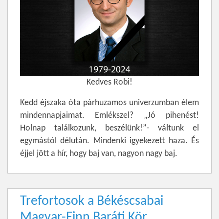
Kedves Robi!
Kedd éjszaka óta párhuzamos univerzumban élem
mindennapjaimat. Emlékszel? „Jó pihenést!
Holnap találkozunk, beszélünk!”- váltunk el
egymástól délután. Mindenki igyekezett haza. És
éjjel jött a hír, hogy baj van, nagyon nagy baj.
Trefortosok a Békéscsabai
Magyar-Finn Baráti Kör