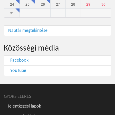
24
25
26
27
28
29
30
31
Naptár megtekintése
Közösségi média
Facebook
YouTube
GYORS ELÉRÉS
Jelentkezési lapok