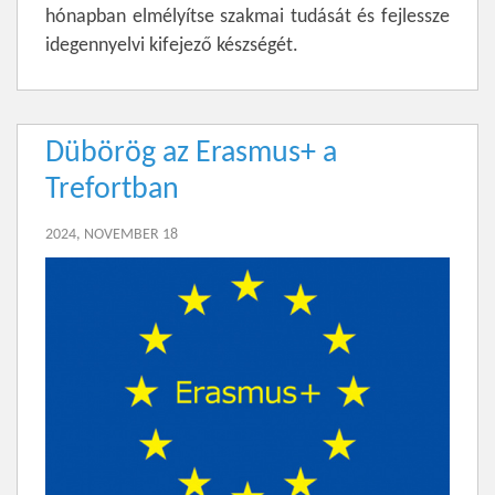
hónapban elmélyítse szakmai tudását és fejlessze
idegennyelvi kifejező készségét.
Dübörög az Erasmus+ a
Trefortban
2024, NOVEMBER 18