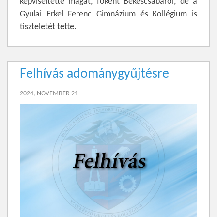
képviseltette magát, főként Békéscsabáról, de a
Gyulai Erkel Ferenc Gimnázium és Kollégium is
tiszteletét tette.
Felhívás adománygyűjtésre
2024, NOVEMBER 21