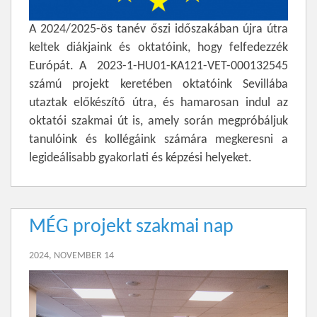
A 2024/2025-ös tanév őszi időszakában újra útra
keltek diákjaink és oktatóink, hogy felfedezzék
Európát. A 2023-1-HU01-KA121-VET-000132545
számú projekt keretében oktatóink Sevillába
utaztak előkészítő útra, és hamarosan indul az
oktatói szakmai út is, amely során megpróbáljuk
tanulóink és kollégáink számára megkeresni a
legideálisabb gyakorlati és képzési helyeket.
MÉG projekt szakmai nap
2024, NOVEMBER 14